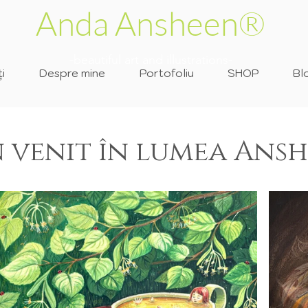
Anda Ansheen®
-beautiful art and illustrations-
i
Despre mine
Portofoliu
SHOP
Bl
 venit în lumea Ans