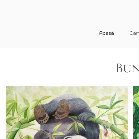
Acasă
Cărț
Bun