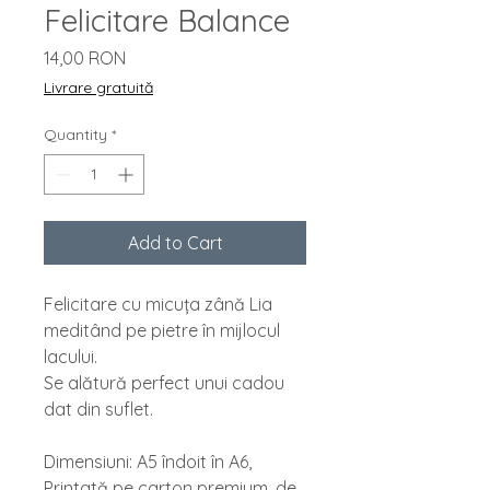
Felicitare Balance
Price
14,00 RON
Livrare gratuită
Quantity
*
Add to Cart
Felicitare cu micuța zână Lia 
meditând pe pietre în mijlocul 
lacului.
Se alătură perfect unui cadou 
dat din suflet.
Dimensiuni: A5 îndoit în A6, 
Printată pe carton premium, de 