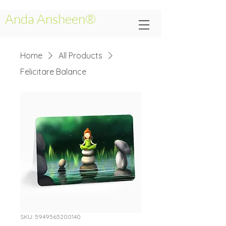
Anda Ansheen®
Home
All Products
Felicitare Balance
SKU: 5949565200140