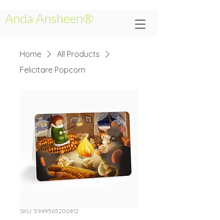
Anda Ansheen®
Home
All Products
Felicitare Popcorn
SKU: 5949565200812