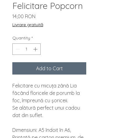
Felicitare Popcorn
Price
14,00 RON
Livrare gratuită
Quantity
*
Add to Cart
Felicitare cu micuța zână Lia 
făcând floricele de porumb la 
foc, împreună cu șoriceii.
Se alătură perfect unui cadou 
dat din suflet.
Dimensiuni: A5 îndoit în A6, 
Printată pe carton premium, de 